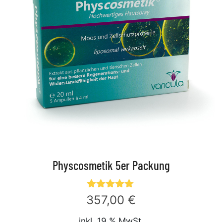
Physcosmetik 5er Packung
Bewertet
357,00
€
mit
5.00
inkl. 19 % MwSt.