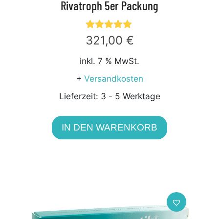
Rivatroph 5er Packung
Bewertet
321,00
€
mit
5.00
inkl. 7 % MwSt.
von 5
+
Versandkosten
Lieferzeit:
3 - 5 Werktage
IN DEN WARENKORB