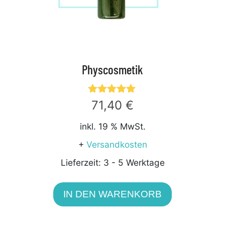
Physcosmetik
Bewertet
71,40
€
mit
5.00
inkl. 19 % MwSt.
von 5
+
Versandkosten
Lieferzeit:
3 - 5 Werktage
IN DEN WARENKORB