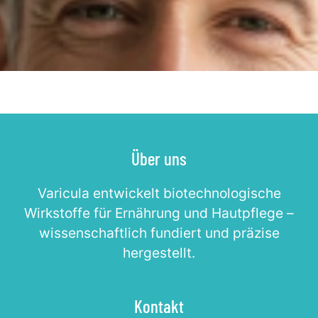
Über uns
Varicula entwickelt biotechnologische
Wirkstoffe für Ernährung und Hautpflege –
wissenschaftlich fundiert und präzise
hergestellt.
Kontakt